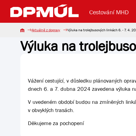
Cestování MHD
Aktuálně z dopravy
Výluka na trolejbusových linkách 6. - 7. 4. 2
Výluka na trolejbuso
Uzavření mostu Dr. E. Beneše
Lanová dráha
Základní údaje
Reklama
Aktuality
Koupit jízd
Vážení cestující, v důsledku plánovaných opra
dnech 6. a 7. dubna 2024 zavedena výluka na 
V uvedeném období budou na zmíněných linkác
v obvyklých trasách.
Děkujeme za pochopení