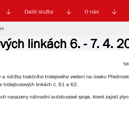
Další služby
O nás
024
vých linkách 6. - 7. 4. 
Autoškola
Od
enku
Smluvní doprava
Výběrová řízení
Jízdné MHD
El. jízdenka (EOS)
Kariéra
Podm
Sdí
v a údržby trakčního trolejového vedení na úseku Předmost
trolejbusových linkách č. 61 a 62.
h nasazeny náhradní autobusové spoje, které zajistí plyn