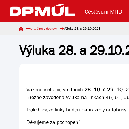
Cestování MHD
Aktuálně z dopravy
Výluka 28. a 29.10.2023
Výluka 28. a 29.10
Uzavření mostu Dr. E. Beneše
Lanová dráha
Základní údaje
Reklama
Aktuality
Koupit jízd
Vážení cestující, ve dnech
28. 10. a 29. 10.
Březno zavedena výluka na linkách 46, 51, 5
Trolejbusové linky budou nahrazeny autobusy. C
Děkujeme za pochopení.