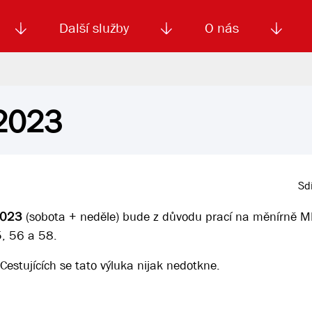
Další služby
O nás
.2023
Autoškola
Od
enku
Smluvní doprava
Výběrová řízení
Jízdné MHD
El. jízdenka (EOS)
Kariéra
Podm
Sdí
 2023
(sobota + neděle) bude z důvodu prací na měnírně 
5, 56 a 58.
estujících se tato výluka nijak nedotkne.