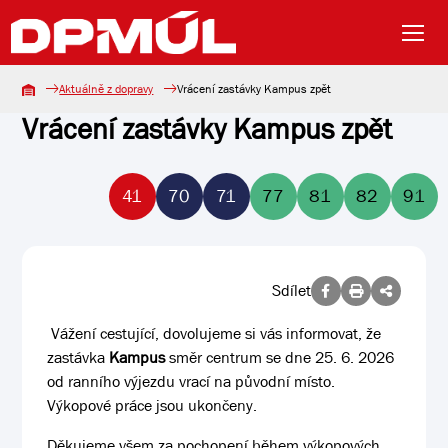
Aktuálně z dopravy
Vrácení zastávky Kampus zpět
Vrácení zastávky Kampus zpět
41
70
71
77
81
82
91
Sdílet
Vážení cestující, dovolujeme si vás informovat, že
zastávka
Kampus
směr centrum se dne 25. 6. 2026
od ranního výjezdu vrací na původní místo.
Výkopové práce jsou ukončeny.
Děkujeme všem za pochopení během výkopových