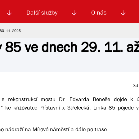
Další služby
O nás
 30. 11. 2025
y 85 ve dnech 29. 11. až
Autoškola
Od
enku
Smluvní doprava
Výběrová řízení
Jízdné MHD
El. jízdenka (EOS)
Kariéra
Podm
Sdí
ch s rekonstrukcí mostu Dr. Edvarda Beneše dojde k ú
 ke křižovatce Přístavní x Střelecká. Linka 85 pojede 
o nádraží na Mírové náměstí a dále po trase.