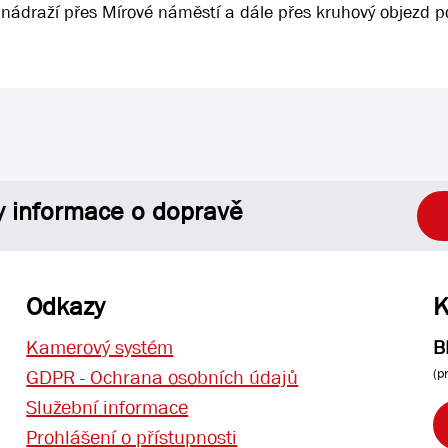
nádraží přes Mírové náměstí a dále přes kruhový objezd p
y informace o dopravě
Odkazy
K
Kamerový systém
B
(p
GDPR - Ochrana osobních údajů
Služební informace
Prohlášení o přístupnosti