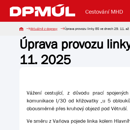
Cestování MHD
Aktuálně z dopravy
Úprava provozu linky 85 ve dnech 29. 11. až
Úprava provozu link
Uzavření mostu Dr. E. Beneše
Lanová dráha
Základní údaje
Reklama
Aktuality
Koupit jízd
11. 2025
Vážení cestující, z důvodu prací spojený
komunikace I/30 od křižovatky „u 5 oblouků“
obousměrně přes kruhový objezd pod Větruší.
Ve směru z Vaňova pojede linka kolem Hlavníh