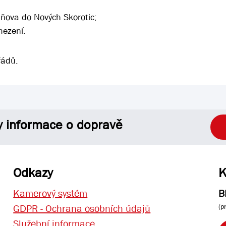
aňova do Nových Skorotic;
mezení.
řádů.
y informace o dopravě
Odkazy
K
Kamerový systém
B
(p
GDPR - Ochrana osobních údajů
Služební informace