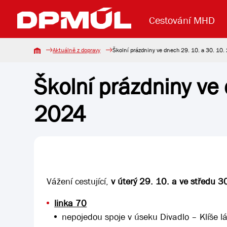
Cestování MHD
Aktuálně z dopravy
Školní prázdniny ve dnech 29. 10. a 30. 10.
Školní prázdniny ve 
Uzavření mostu Dr. E. Beneše
Lanová dráha
Základní údaje
Reklama
Aktuality
Koupit jízd
2024
Vážení cestující,
v úterý 29. 10. a ve středu 30
linka 70
nepojedou spoje v úseku Divadlo – Klíše lá