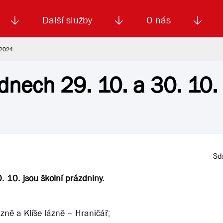
Další služby
O nás
 2024
dnech 29. 10. a 30. 10.
Autoškola
Od
enku
Smluvní doprava
Výběrová řízení
Jízdné MHD
El. jízdenka (EOS)
Kariéra
Podm
Sdí
. 10. jsou školní prázdniny.
zně a Klíše lázně – Hraničář;