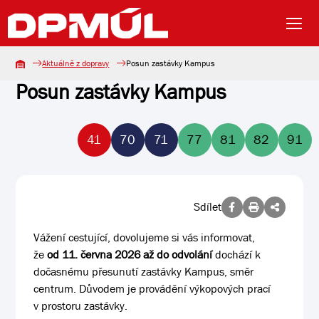
Aktuálně z dopravy
Posun zastávky Kampus
Posun zastávky Kampus
41
70
71
77
81
82
91
Sdílet
Vážení cestující, dovolujeme si vás informovat,
že
od 11. června 2026 až do odvolání
dochází k
dočasnému přesunutí zastávky Kampus, směr
centrum. Důvodem je provádění výkopových prací
v prostoru zastávky.