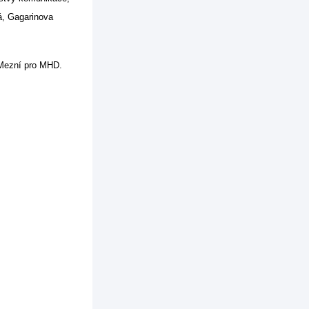
á, Gagarinova
 Mezní pro MHD.