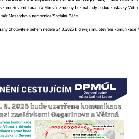
ávkami Severní Terasa a Mírová. Zrušeny bez náhrady budou zastávky Větrn
 směr Masarykova nemocnice/Sociální Péče.
trany zhotovitele během neděle 24.8.2025 k dřívějšímu otevření komunikace