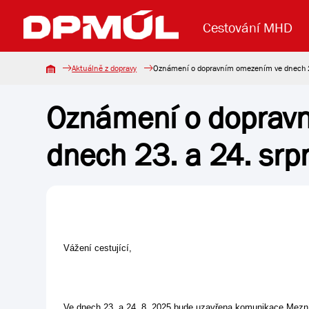
Cestování MHD
Aktuálně z dopravy
Oznámení o dopravním omezením ve dnech 2
Oznámení o doprav
Uzavření mostu Dr. E. Beneše
Lanová dráha
Základní údaje
Reklama
Aktuality
Koupit jízd
dnech 23. a 24. sr
Vážení cestující,
Ve dnech 23. a 24. 8. 2025 bude uzavřena komunikace Mezní