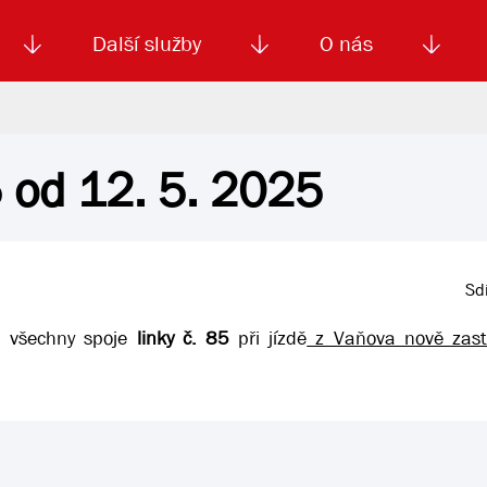
Další služby
O nás
5 od 12. 5. 2025
Autoškola
Od
enku
Smluvní doprava
Výběrová řízení
Jízdné MHD
El. jízdenka (EOS)
Kariéra
Podm
Sdí
 všechny spoje
linky č. 85
při jízdě
z Vaňova nově zast