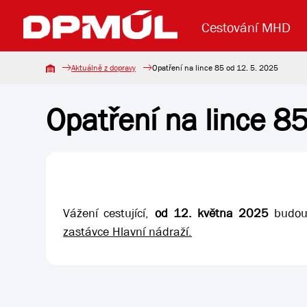
Cestování MHD
Aktuálně z dopravy
Opatření na lince 85 od 12. 5. 2025
Opatření na lince 8
Uzavření mostu Dr. E. Beneše
Lanová dráha
Základní údaje
Reklama
Aktuality
Koupit jízd
Vážení cestující,
od 12. května 2025
budou
zastávce Hlavní nádraží.