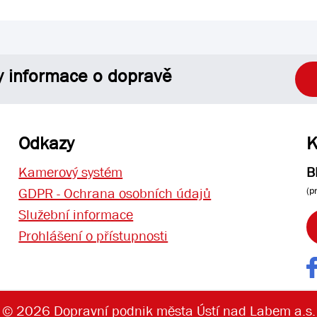
y informace o dopravě
Odkazy
K
Kamerový systém
B
(p
GDPR - Ochrana osobních údajů
Služební informace
Prohlášení o přístupnosti
© 2026 Dopravní podnik města Ústí nad Labem a.s.