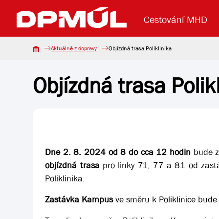
Cestování MHD
Aktuálně z dopravy
Objízdná trasa Poliklinika
Objízdná trasa Polik
Uzavření mostu Dr. E. Beneše
Lanová dráha
Základní údaje
Reklama
Aktuality
Koupit jízd
Dne 2. 8. 2024 od 8 do cca 12 hodin
bude z
objízdná trasa
pro linky 71, 77 a 81 od zast
Poliklinika.
Zastávka Kampus
ve směru k Poliklinice bude