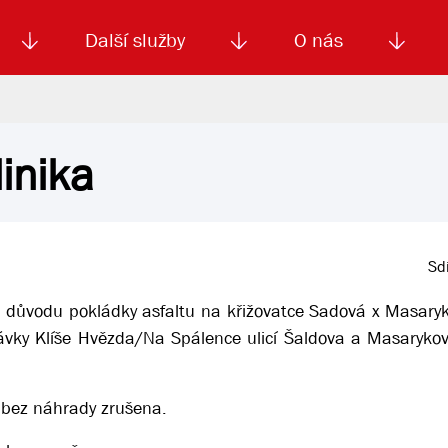
Další služby
O nás
linika
Autoškola
Od
enku
Smluvní doprava
Výběrová řízení
Jízdné MHD
El. jízdenka (EOS)
Kariéra
Podm
Sdí
 důvodu pokládky asfaltu na křižovatce Sadová x Masar
ávky Klíše Hvězda/Na Spálence ulicí Šaldova a Masaryko
 bez náhrady zrušena.