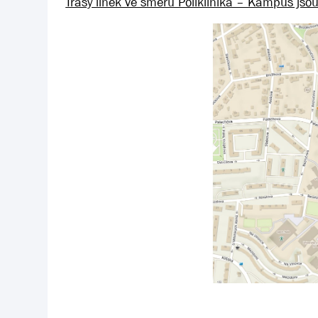
Trasy linek ve směru Poliklinika – Kampus jso