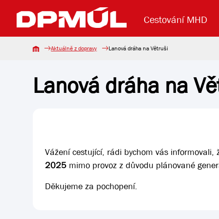
Cestování MHD
Aktuálně z dopravy
Lanová dráha na Větruši
Lanová dráha na Vět
Uzavření mostu Dr. E. Beneše
Lanová dráha
Základní údaje
Reklama
Aktuality
Koupit jízd
Vážení cestující, rádi bychom vás informovali
2025
mimo provoz z důvodu plánované generá
Děkujeme za pochopení.