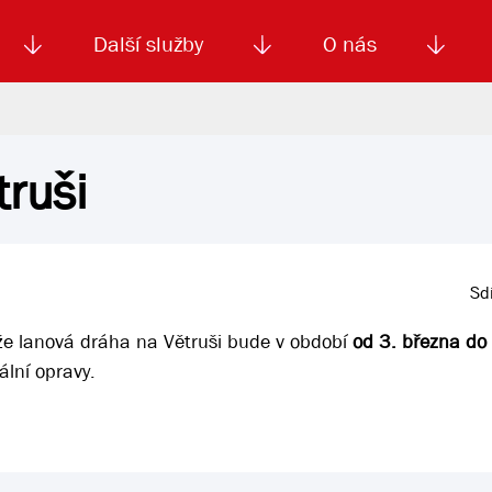
Další služby
O nás
ruši
Autoškola
Od
enku
Smluvní doprava
Výběrová řízení
Jízdné MHD
El. jízdenka (EOS)
Kariéra
Podm
Sdí
, že lanová dráha na Větruši bude v období
od 3. března do
lní opravy.