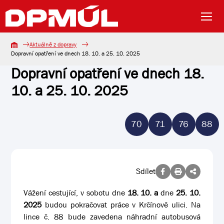
Aktuálně z dopravy
Dopravní opatření ve dnech 18. 10. a 25. 10. 2025
Dopravní opatření ve dnech 18.
10. a 25. 10. 2025
70
71
76
88
Sdílet
Vážení cestující, v sobotu dne
18. 10. a
dne
25. 10.
2025
budou pokračovat práce v Krčínově ulici. Na
lince č. 88 bude zavedena náhradní autobusová