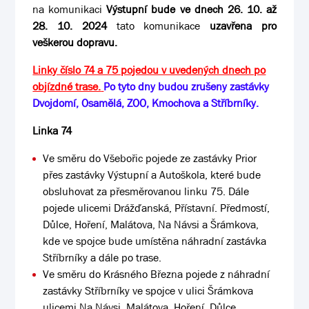
na komunikaci
Výstupní bude ve dnech 26. 10. až
28. 10. 2024
tato komunikace
uzavřena pro
veškerou dopravu.
Linky číslo 74 a 75 pojedou v uvedených dnech po
objízdné trase.
Po tyto dny budou zrušeny zastávky
Dvojdomí, Osamělá, ZOO, Kmochova a Stříbrníky.
Linka 74
Ve směru do Všebořic pojede ze zastávky Prior
přes zastávky Výstupní a Autoškola, které bude
obsluhovat za přesměrovanou linku 75. Dále
pojede ulicemi Drážďanská, Přístavní. Předmostí,
Důlce, Hoření, Malátova, Na Návsi a Šrámkova,
kde ve spojce bude umístěna náhradní zastávka
Stříbrníky a dále po trase.
Ve směru do Krásného Března pojede z náhradní
zastávky Stříbrníky ve spojce v ulici Šrámkova
ulicemi Na Návsi, Malátova, Hoření, Důlce,