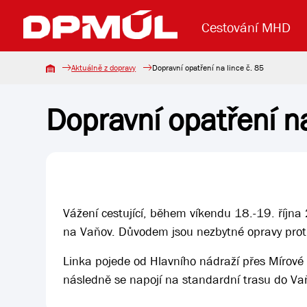
Cestování MHD
Aktuálně z dopravy
Dopravní opatření na lince č. 85
Dopravní opatření na
Uzavření mostu Dr. E. Beneše
Lanová dráha
Základní údaje
Reklama
Aktuality
Koupit jízd
Vážení cestující, během víkendu 18.-19. říjn
na Vaňov. Důvodem jsou nezbytné opravy proti
Linka pojede od Hlavního nádraží přes Mírové
následně se napojí na standardní trasu do Va