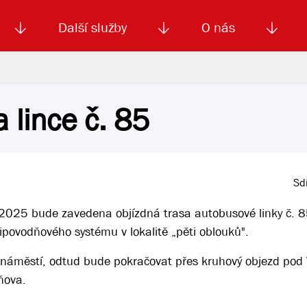
Další služby
O nás
 lince č. 85
Autoškola
Od
enku
Smluvní doprava
Výběrová řízení
Jízdné MHD
El. jízdenka (EOS)
Kariéra
Podm
Sdí
a 2025 bude zavedena objízdná trasa autobusové linky č. 
povodňového systému v lokalitě „pěti oblouků".
 náměstí, odtud bude pokračovat přes kruhový objezd pod 
ňova.