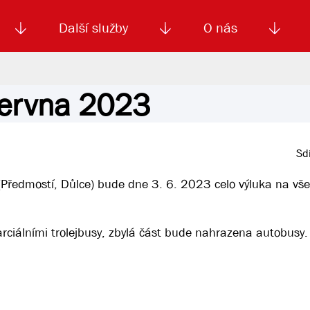
Další služby
O nás
června 2023
Autoškola
Od
enku
Smluvní doprava
Výběrová řízení
Jízdné MHD
El. jízdenka (EOS)
Kariéra
Podm
Sdí
(Předmostí, Důlce) bude dne 3. 6. 2023 celo výluka na vš
rciálními trolejbusy, zbylá část bude nahrazena autobusy. 