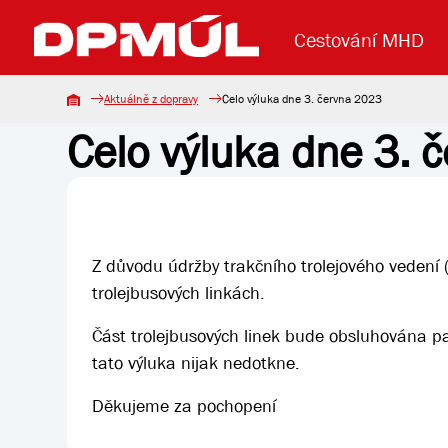
Cestování MHD
Aktuálně z dopravy
Celo výluka dne 3. června 2023
Celo výluka dne 3. 
Uzavření mostu Dr. E. Beneše
Lanová dráha
Základní údaje
Reklama
Aktuality
Koupit jízd
Z důvodu údržby trakčního trolejového vedení 
trolejbusových linkách.
Část trolejbusových linek bude obsluhována pa
tato výluka nijak nedotkne.
Děkujeme za pochopení