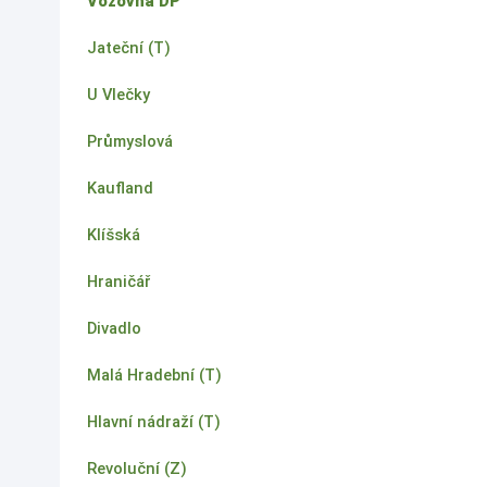
Vozovna DP
Jateční (T)
U Vlečky
Průmyslová
Kaufland
Klíšská
Hraničář
Divadlo
Malá Hradební (T)
Hlavní nádraží (T)
Revoluční (Z)