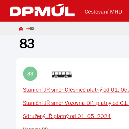
Cestování MHD
83
83
Uzavření mostu Dr. E. Beneše
Lanová dráha
Základní údaje
Reklama
Aktuality
Koupit jízd
Staniční JŘ směr Olešnice platný od 01. 0
Staniční JŘ směr Vozovna DP platný od 01
Sdružený JŘ platný od 01. 05. 2024