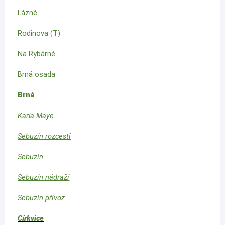
Lázně
Rodinova (T)
Na Rybárně
Brná osada
Brná
Karla Maye
Sebuzín rozcestí
Sebuzín
Sebuzín nádraží
Sebuzín přívoz
Církvice