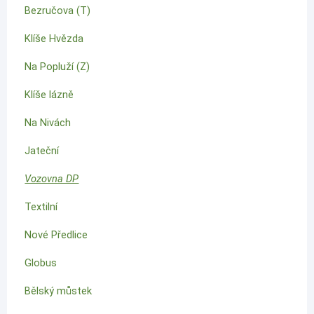
Bezručova (T)
Klíše Hvězda
Na Popluží (Z)
Klíše lázně
Na Nivách
Jateční
Vozovna DP
Textilní
Nové Předlice
Globus
Bělský můstek