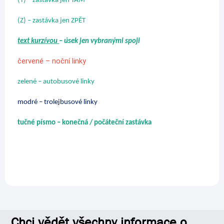
(T) – zastávka jen TAM
(Z) – zastávka jen ZPĚT
text kurzívou
– úsek jen vybranými spoji
červené – noční linky
zelené – autobusové linky
modré – trolejbusové linky
tučné písmo – konečná / počáteční zastávka
Chci vědět všechny informace o