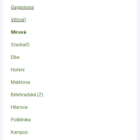
Gagarinova
Větrná
)
Mírová
Stavbařů
Elba
Hoření
Malátova
Bělehradská (Z)
Hilarova
Poliklinika
Kampus