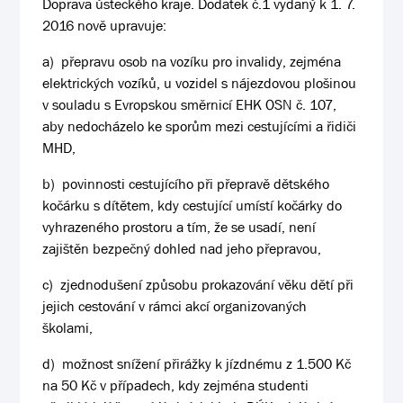
Doprava ústeckého kraje. Dodatek č.1 vydaný k 1. 7.
2016 nově upravuje:
a)
přepravu osob na vozíku pro invalidy, zejména
elektrických vozíků, u vozidel s nájezdovou plošinou
v souladu s Evropskou směrnicí EHK OSN č. 107,
aby nedocházelo ke sporům mezi cestujícími a řidiči
MHD,
b)
povinnosti cestujícího při přepravě dětského
kočárku s dítětem, kdy cestující umístí kočárky do
vyhrazeného prostoru a tím, že se usadí, není
zajištěn bezpečný dohled nad jeho přepravou,
c)
zjednodušení způsobu prokazování věku dětí při
jejich cestování v rámci akcí organizovaných
školami,
d)
možnost snížení přirážky k jízdnému z 1.500 Kč
na 50 Kč v případech, kdy zejména studenti