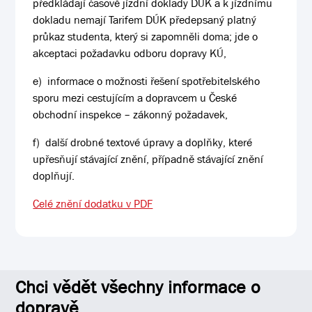
předkládají časové jízdní doklady DÚK a k jízdnímu
dokladu nemají Tarifem DÚK předepsaný platný
průkaz studenta, který si zapomněli doma; jde o
akceptaci požadavku odboru dopravy KÚ,
e)
informace o možnosti řešení spotřebitelského
sporu mezi cestujícím a dopravcem u České
obchodní inspekce – zákonný požadavek,
f)
další drobné textové úpravy a doplňky, které
upřesňují stávající znění, případně stávající znění
doplňují.
Celé znění dodatku v PDF
Chci vědět všechny informace o
dopravě