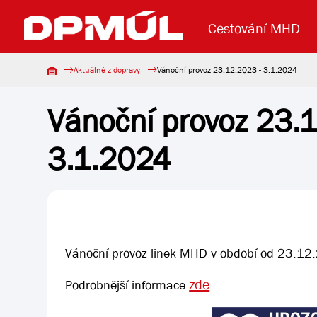
Cestování MHD
Aktuálně z dopravy
Vánoční provoz 23.12.2023 - 3.1.2024
Vánoční provoz 23.
Uzavření mostu Dr. E. Beneše
Lanová dráha
Základní údaje
Reklama
Aktuality
Koupit jízd
3.1.2024
Vánoční provoz linek MHD v období od 23.12
zde
Podrobnější informace