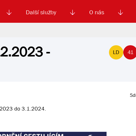
Další služby
O nás
12.2023 -
Autoškola
Od
enku
Smluvní doprava
Výběrová řízení
Jízdné MHD
El. jízdenka (EOS)
Kariéra
LD
Podm
41
Sdí
.2023 do 3.1.2024.