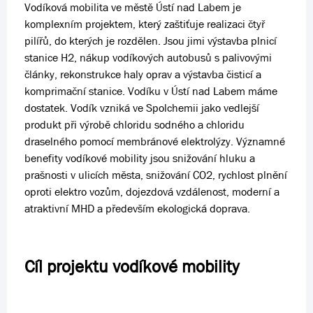
Vodíková mobilita ve městě Ústí nad Labem je
komplexním projektem, který zaštiťuje realizaci čtyř
pilířů, do kterých je rozdělen. Jsou jimi výstavba plnicí
stanice H2, nákup vodíkových autobusů s palivovými
články, rekonstrukce haly oprav a výstavba čisticí a
komprimační stanice. Vodíku v Ústí nad Labem máme
dostatek. Vodík vzniká ve Spolchemii jako vedlejší
produkt při výrobě chloridu sodného a chloridu
draselného pomocí membránové elektrolýzy. Významné
benefity vodíkové mobility jsou snižování hluku a
prašnosti v ulicích města, snižování CO2, rychlost plnění
oproti elektro vozům, dojezdová vzdálenost, moderní a
atraktivní MHD a především ekologická doprava.
Cíl projektu vodíkové mobility