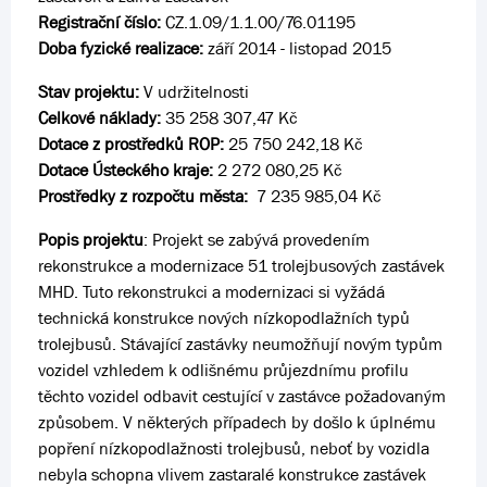
Registrační číslo:
CZ.1.09/1.1.00/76.01195
Doba fyzické realizace:
září 2014 - listopad 2015
Stav projektu:
V udržitelnosti
Celkové náklady:
35 258 307,47 Kč
Dotace z prostředků ROP:
25 750 242,18 Kč
Dotace Ústeckého kraje:
2 272 080,25 Kč
Prostředky z rozpočtu města:
7 235 985,04 Kč
Popis projektu
: Projekt se zabývá provedením
rekonstrukce a modernizace 51 trolejbusových zastávek
MHD. Tuto rekonstrukci a modernizaci si vyžádá
technická konstrukce nových nízkopodlažních typů
trolejbusů. Stávající zastávky neumožňují novým typům
vozidel vzhledem k odlišnému průjezdnímu profilu
těchto vozidel odbavit cestující v zastávce požadovaným
způsobem. V některých případech by došlo k úplnému
popření nízkopodlažnosti trolejbusů, neboť by vozidla
nebyla schopna vlivem zastaralé konstrukce zastávek