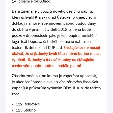
14. prosince 04:00hod.
Další změna je v použití nového designu papíru,
který schválil Krajský úřad Ústeckého kraje. Jízdní
doklady na novém ceninovém papíru budou dány
do oběhu v prvním čtvrtletí 2018. Změna bude
pouze v drobnostech, jako je lem papíru, umístění
loga, text Doprava ústeckého kraje je nahrazen
textem Jízdní doklad DÚK atd.
Cestující se nemusejí
obávat, že si jízdenky kvůli této změně budou muset
vyměnit. Jízdenky a časové kupóny na stávajícím
ceninovém papíru budou i nadále platné.
Zásadní změnou, na kterou je zapotřebí upozornit,
je ukončení prodeje dvou a více zónových časových
kupónů k průkazům vydaným DPmÚL a. s. do těchto
zón:
112 Řehlovice
113 Stebno