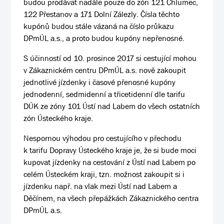
budou prodávat nadále pouze do zón 121 Chlumec,
122 Přestanov a 171 Dolní Zálezly. Čísla těchto
kupónů budou stále vázaná na číslo průkazu
DPmÚL a.s., a proto budou kupóny nepřenosné.
S účinností od 10. prosince 2017 si cestující mohou
v Zákaznickém centru DPmÚL a.s. nově zakoupit
jednotlivé jízdenky i časové přenosné kupóny
jednodenní, sedmidenní a třicetidenní dle tarifu
DÚK ze zóny 101 Ústí nad Labem do všech ostatních
zón Ústeckého kraje.
Nespornou výhodou pro cestujícího v přechodu
k tarifu Dopravy Ústeckého kraje je, že si bude moci
kupovat jízdenky na cestování z Ústí nad Labem po
celém Ústeckém kraji, tzn. možnost zakoupit si i
jízdenku např. na vlak mezi Ústí nad Labem a
Děčínem, na všech přepážkách Zákaznického centra
DPmÚL a.s.