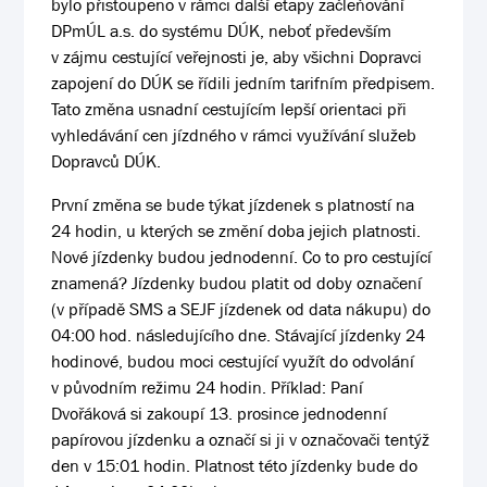
bylo přistoupeno v rámci další etapy začleňování
DPmÚL a.s. do systému DÚK, neboť především
v zájmu cestující veřejnosti je, aby všichni Dopravci
zapojení do DÚK se řídili jedním tarifním předpisem.
Tato změna usnadní cestujícím lepší orientaci při
vyhledávání cen jízdného v rámci využívání služeb
Dopravců DÚK.
První změna se bude týkat jízdenek s platností na
24 hodin, u kterých se změní doba jejich platnosti.
Nové jízdenky budou jednodenní. Co to pro cestující
znamená? Jízdenky budou platit od doby označení
(v případě SMS a SEJF jízdenek od data nákupu) do
04:00 hod. následujícího dne. Stávající jízdenky 24
hodinové, budou moci cestující využít do odvolání
v původním režimu 24 hodin. Příklad: Paní
Dvořáková si zakoupí 13. prosince jednodenní
papírovou jízdenku a označí si ji v označovači tentýž
den v 15:01 hodin. Platnost této jízdenky bude do