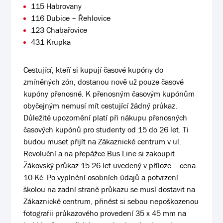
115 Habrovany
116 Dubice – Řehlovice
123 Chabařovice
431 Krupka
Cestující, kteří si kupují časové kupóny do
zmíněných zón, dostanou nově už pouze časové
kupóny přenosné. K přenosným časovým kupónům
obyčejným nemusí mít cestující žádný průkaz.
Důležité upozornění platí při nákupu přenosných
časových kupónů pro studenty od 15 do 26 let. Ti
budou muset přijít na Zákaznické centrum v ul.
Revoluční a na přepážce Bus Line si zakoupit
Žákovský průkaz 15-26 let uvedený v příloze – cena
10 Kč. Po vyplnění osobních údajů a potvrzení
školou na zadní straně průkazu se musí dostavit na
Zákaznické centrum, přinést si sebou nepoškozenou
fotografii průkazového provedení 35 x 45 mm na