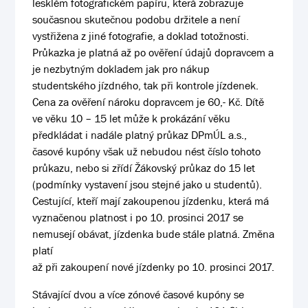
lesklém fotografickém papíru, která zobrazuje
současnou skutečnou podobu držitele a není
vystřižena z jiné fotografie, a doklad totožnosti.
Průkazka je platná až po ověření údajů dopravcem a
je nezbytným dokladem jak pro nákup
studentského jízdného, tak při kontrole jízdenek.
Cena za ověření nároku dopravcem je 60,- Kč. Dítě
ve věku 10 – 15 let může k prokázání věku
předkládat i nadále platný průkaz DPmÚL a.s.,
časové kupóny však už nebudou nést číslo tohoto
průkazu, nebo si zřídí Žákovský průkaz do 15 let
(podmínky vystavení jsou stejné jako u studentů).
Cestující, kteří mají zakoupenou jízdenku, která má
vyznačenou platnost i po 10. prosinci 2017 se
nemusejí obávat, jízdenka bude stále platná. Změna
platí
až při zakoupení nové jízdenky po 10. prosinci 2017.
Stávající dvou a více zónové časové kupóny se