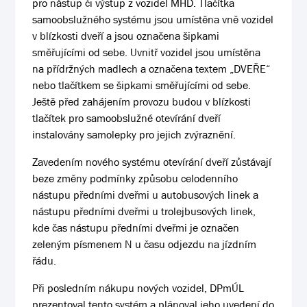
pro nástup či výstup z vozidel MHD. Tlačítka
samoobslužného systému jsou umístěna vně vozidel
v blízkosti dveří a jsou označena šipkami
směřujícími od sebe. Uvnitř vozidel jsou umístěna
na přídržných madlech a označena textem „DVEŘE“
nebo tlačítkem se šipkami směřujícími od sebe.
Ještě před zahájením provozu budou v blízkosti
tlačítek pro samoobslužné otevírání dveří
instalovány samolepky pro jejich zvýraznění.
Zavedením nového systému otevírání dveří zůstávají
beze změny podmínky způsobu celodenního
nástupu předními dveřmi u autobusových linek a
nástupu předními dveřmi u trolejbusových linek,
kde čas nástupu předními dveřmi je označen
zeleným písmenem N u času odjezdu na jízdním
řádu.
Při posledním nákupu nových vozidel, DPmÚL
prezentoval tento systém a plánoval jeho uvedení do