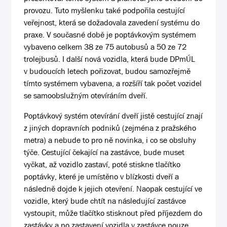
provozu. Tuto myšlenku také podpořila cestující
veřejnost, která se dožadovala zavedení systému do
praxe. V současné době je poptávkovým systémem
vybaveno celkem 38 ze 75 autobusů a 50 ze 72
trolejbusů. I další nová vozidla, která bude DPmÚL
v budoucích letech pořizovat, budou samozřejmě
tímto systémem vybavena, a rozšíří tak počet vozidel
se samoobslužným otevíráním dveří.
Poptávkový systém otevírání dveří jistě cestující znají
z jiných dopravních podniků (zejména z pražského
metra) a nebude to pro ně novinka, i co se obsluhy
týče. Cestující čekající na zastávce, bude muset
vyčkat, až vozidlo zastaví, poté stiskne tlačítko
poptávky, které je umístěno v blízkosti dveří a
následně dojde k jejich otevření. Naopak cestující ve
vozidle, který bude chtít na následující zastávce
vystoupit, může tlačítko stisknout před příjezdem do
zastávky a po zastavení vozidla v zastávce pouze