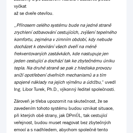
vyčkat
až se dveře otevřou.
,,
Přínosem celého systému bude na jedné straně
zrychlení odbavování cestujících, zvýšení tepelného
komfortu, zejména v zimním období, kdy nebude
docházet k otevírání všech dveří na méně
frekventovaných zastávkách, kde nastupuje jen
jeden cestující a dochází tak ke zbytečnému úniku
tepla. Na druhé straně se pak z hlediska provozu
sníží opotřebení dveřních mechanismů a s tím
spojené náklady na jejich výměnu a údržbu
,“ uvedl
Ing. Libor Turek, Ph.D., výkonný ředitel společnosti.
Zároveň je třeba upozornit na skutečnost, že se
zavedením tohoto systému budou vznikat situace,
při kterých obě strany, jak DPmÚL, tak cestující
veřejnost, budou muset reagovat bez zbytečných
emocí a s nadhledem, abychom společně tento