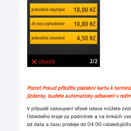
Pozor! Pokud přiložíte platební kartu k termi
jízdenky, budete automaticky odbaveni v režim
V případě zakoupení síťové relace můžete zvoli
Ústeckého kraje za podmínek a na linkách uv
od data a času prodeje do 04:00 následujícíh