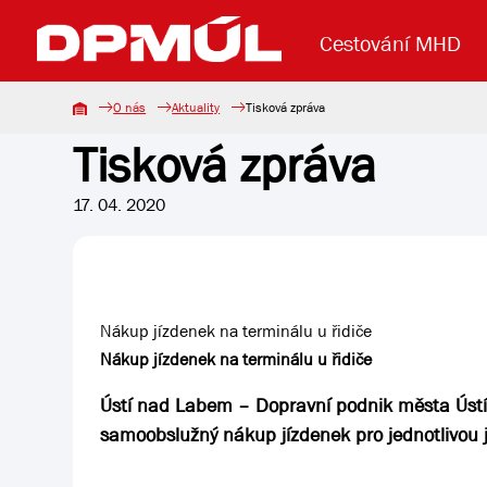
Cestování MHD
O nás
Aktuality
Tisková zpráva
Tisková zpráva
Uzavření mostu Dr. E. Beneše
Lanová dráha
Základní údaje
Reklama
Aktuality
Koupit jízd
17. 04. 2020
Nákup jízdenek na terminálu u řidiče
Nákup jízdenek na terminálu u řidiče
Ústí nad Labem – Dopravní podnik města Úst
samoobslužný nákup jízdenek pro jednotlivou jí