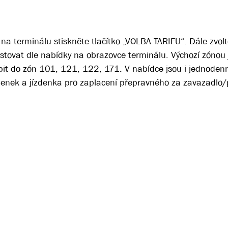
na terminálu stiskněte tlačítko „VOLBA TARIFU“. Dále zvol
tovat dle nabídky na obrazovce terminálu. Výchozí zónou j
pit do zón 101, 121, 122, 171. V nabídce jsou i jednodenn
denek a jízdenka pro zaplacení přepravného za zavazadlo/