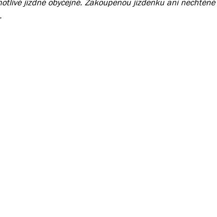
otlivé jízdné obyčejné. Zakoupenou jízdenku ani nechtěné
t.