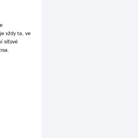
te
e vždy ta, ve
í síťové
psa.