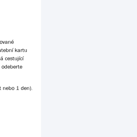
dované
atební kartu
 cestující
i odeberte
t nebo 1 den).