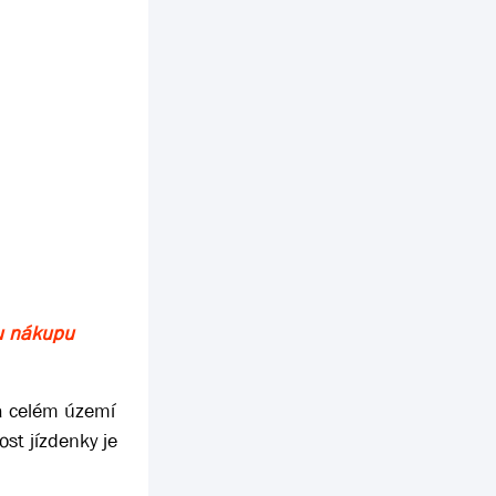
hu nákupu
na celém území
st jízdenky je