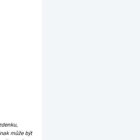
ízdenku,
jinak může být