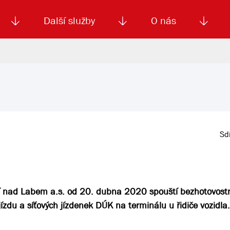
Další služby
O nás
Autoškola
Od
enku
Smluvní doprava
Výběrová řízení
Jízdné MHD
El. jízdenka (EOS)
Kariéra
Podm
Sdí
í nad Labem a.s. od 20. dubna 2020 spouští bezhotovost
zdu a síťových jízdenek DÚK na terminálu u řidiče vozidla