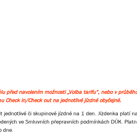
nálu před navolením možnosti „Volba tarifu“, nebo v průbě
u Check in/Check out na jednotlivé jízdné obyčejné.
t jednotlivé či skupinové jízdné na 1 den. Jízdenka platí 
edených ve Smluvních přepravních podmínkách DÚK. Platno
o dne.