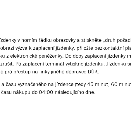
ízdenky v horním řádku obrazovky a stiskněte „druh poža
obrazí výzva k zaplacení jízdenky, přiložte bezkontaktní pl
u z elektronické peněženky. Do doby zaplacení jízdenky má
rušit. Po zaplacení terminál vytiskne jízdenku. Jízdenku s
bo pro přestup na linky jiného dopravce DÚK.
 a času vyznačeného na jízdence (tedy 45 minut, 60 minu
 a času nákupu do 04:00 následujícího dne.