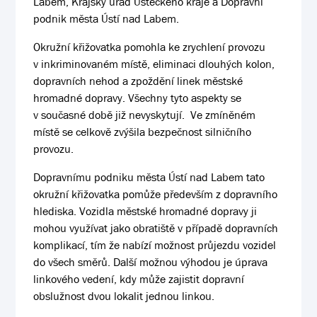
Labem, Krajský úřad Ústeckého kraje a Dopravní
podnik města Ústí nad Labem.
Okružní křižovatka pomohla ke zrychlení provozu
v inkriminovaném místě, eliminaci dlouhých kolon,
dopravních nehod a zpoždění linek městské
hromadné dopravy. Všechny tyto aspekty se
v současné době již nevyskytují. Ve zmíněném
místě se celkově zvýšila bezpečnost silničního
provozu.
Dopravnímu podniku města Ústí nad Labem tato
okružní křižovatka pomůže především z dopravního
hlediska. Vozidla městské hromadné dopravy ji
mohou využívat jako obratiště v případě dopravních
komplikací, tím že nabízí možnost průjezdu vozidel
do všech směrů. Další možnou výhodou je úprava
linkového vedení, kdy může zajistit dopravní
obslužnost dvou lokalit jednou linkou.