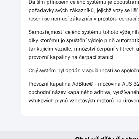
Dalším přínosem celého systému je oboustrann
požadavky svých zákazníků, jejichž vozy se li
řešení se nemusí zákazníci v prostoru čerpací
Samozřejmostí celého systému tohoto výdejní
díky kterému je spuštění výdeje plně automati
tankujícím vozidle, množství čerpání v litrech
provozní kapaliny na čerpací stanici.
Celý systém byl dodán v součinnosti se společn
Provozní kapalina AdBlue® - močovina AUS 32 j
obchodní název kapalného aditiva, využívaného 
výfukových plynů vznětových motorů na úroveň 