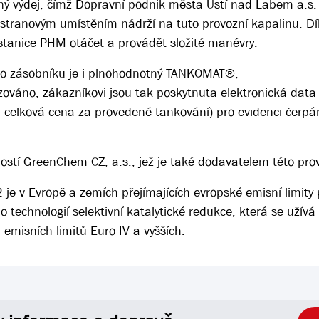
ý výdej, čímž Dopravní podnik města Ústí nad Labem a.s.
ší stranovým umístěním nádrží na tuto provozní kapalinu. D
 stanice PHM otáčet a provádět složité manévry.
ho zásobníku je i plnohodnotný TANKOMAT®,
zováno, zákazníkovi jsou tak poskytnuta elektronická data
 a celková cena za provedené tankování) pro evidenci čerpán
ostí GreenChem CZ, a.s., jež je také dodavatelem této prov
e v Evropě a zemích přejímajících evropské emisní limity
technologií selektivní katalytické redukce, která se užívá
emisních limitů Euro IV a vyšších.