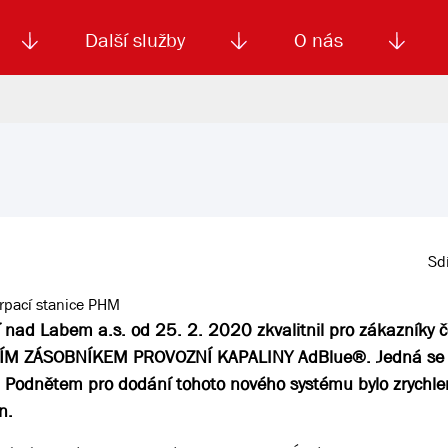
Další služby
O nás
Autoškola
Od
enku
Smluvní doprava
Výběrová řízení
Jízdné MHD
El. jízdenka (EOS)
Kariéra
Podm
Sdí
erpací stanice PHM
nad Labem a.s. od 25. 2. 2020 zkvalitnil pro zákazníky č
NÍM ZÁSOBNÍKEM PROVOZNÍ KAPALINY AdBlue®. Jedná se 
. Podnětem pro dodání tohoto nového systému bylo zrychle
n.