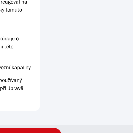
 reagoval na
íky tomuto
 (údaje o
í této
ozní kapaliny.
 používaný
 při úpravě