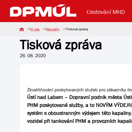
Cestování MHD
O nás
Aktuality
Tisková zpráva
Tisková zpráva
Uzavření mostu Dr. E. Beneše
Lanová dráha
Základní údaje
Reklama
Aktuality
Koupit jízd
26. 08. 2020
Zkvalitňování poskytovaných služeb pro zákazníky č
Ústí nad Labem – Dopravní podnik města Ústí 
PHM poskytované služby, a to NOVÝM VÝDEJ
systém s oboustranným výdejem této kapaliny
vozidel při tankování PHM a provozních kapali