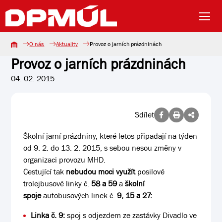
O nás
Aktuality
Provoz o jarních prázdninách
Provoz o jarních prázdninách
04. 02. 2015
Sdílet
Školní jarní prázdniny, které letos připadají na týden
od 9. 2. do 13. 2. 2015, s sebou nesou změny v
organizaci provozu MHD.
Cestující tak
nebudou moci využít
posilové
trolejbusové linky č.
58 a 59
a
školní
spoje
autobusových linek č.
9, 15 a 27:
Linka č. 9:
spoj s odjezdem ze zastávky Divadlo ve