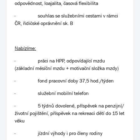
odpovědnost, loajalita, časová flexibilita
·
souhlas se služebními cestami v rámci
ČR, řidičské oprávnění sk. B
Nabízíme:
·
práci na HPP, odpovídající mzdu
(základní měsíční mzdu + motivační složka mzdy)
·
fond pracovní doby 37,5 hod./týden
·
služební mobilní telefon
·
5 týdnů dovolené, příspěvek na penzijní/
životní pojištění, příspěvek na rekreaci dětí do 15 let
věku
·
jízdní výhody i pro členy rodiny