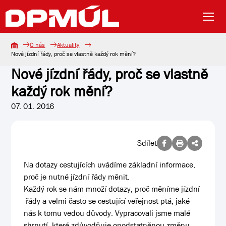
O nás
Aktuality
Nové jízdní řády, proč se vlastně každý rok mění?
Nové jízdní řády, proč se vlastně
každý rok mění?
07. 01. 2016
Sdílet
Na dotazy cestujících uvádíme základní informace,
proč je nutné jízdní řády měnit.
Každý rok se nám množí dotazy, proč měníme jízdní
řády a velmi často se cestující veřejnost ptá, jaké
nás k tomu vedou důvody. Vypracovali jsme malé
shrnutí, které zdůvodňuje opodstatněnou změnu