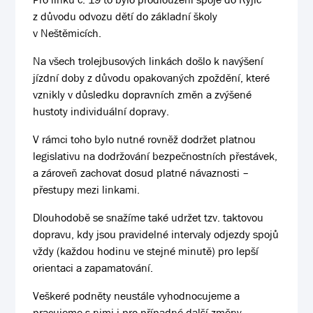
z důvodu odvozu dětí do základní školy
v Neštěmicích.
Na všech trolejbusových linkách došlo k navýšení
jízdní doby z důvodu opakovaných zpoždění, které
vznikly v důsledku dopravních změn a zvýšené
hustoty individuální dopravy.
V rámci toho bylo nutné rovněž dodržet platnou
legislativu na dodržování bezpečnostních přestávek,
a zároveň zachovat dosud platné návaznosti –
přestupy mezi linkami.
Dlouhodobě se snažíme také udržet tzv. taktovou
dopravu, kdy jsou pravidelné intervaly odjezdy spojů
vždy (každou hodinu ve stejné minutě) pro lepší
orientaci a zapamatování.
Veškeré podněty neustále vyhodnocujeme a
pracujeme s nimi i pro případné další změny.