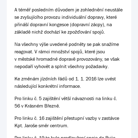
A téměř posledním důvodem je zohlednění neustále
se zvyšujícího provozu individuální dopravy, které
přináší dopravní kongesce (dopravní zácpy), na
základě nichž dochází ke zpožďování spojů.
Na všechny výše uvedené podněty se pak snažíme
reagovat. V rámci množství spojů, které jsou
v městské hromadné dopravě provozovány, se však
nepodaří vyhovět a splnit všechny požadavky.
Ke změnám jízdních řádů od 1. 1. 2016 lze uvést
následující konkrétní informace.
Pro linku č. 5 zajištění větší návaznosti na linku č.
56 v Krásném Březně.
Pro linku č. 16 zajištění přestupní vazby v zastávce
Kpt. Jaroše směr centrum.
Pro linku č. 19 to bylo prodloužení spoje do Ryjic