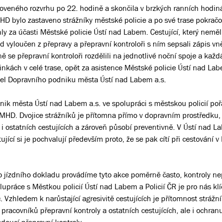
oveného rozvrhu po 22. hodině a skončila v brzkých ranních hodin
HD bylo zastaveno strážníky městské policie a po své trase pokračo
y za účasti Městské policie Ústí nad Labem. Cestující, který neměl 
ed vyloučen z přepravy a přepravní kontroloři s ním sepsali zápis vn
 se přepravní kontroloři rozdělili na jednotlivé noční spoje a kaž
linkách v celé trase, opět za asistence Městské policie Ústí nad La
ditel Dopravního podniku města Ústí nad Labem a.s.
dnik města Ústí nad Labem a.s. ve spolupráci s městskou policií poř
 MHD. Dvojice strážníků je přítomna přímo v dopravním prostředku, 
i ostatních cestujících a zároveň působí preventivně. V Ústí nad L
jící si je pochvalují především proto, že se pak cítí při cestování 
ho jízdního dokladu provádíme tyto akce poměrně často, kontroly n
upráce s Městkou policií Ústí nad Labem a Policií ČR je pro nás klí
c. Vzhledem k narůstající agresivitě cestujících je přítomnost strážní
t pracovníků přepravní kontroly a ostatních cestujících, ale i ochra