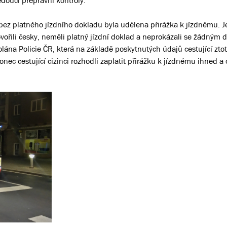
doucí přepravní kontroly.
bez platného jízdního dokladu byla udělena přirážka k jízdnému. J
hovořili česky, neměli platný jízdní doklad a neprokázali se žádným
lána Policie ČR, která na základě poskytnutých údajů cestující ztot
ec cestující cizinci rozhodli zaplatit přirážku k jízdnému ihned a 