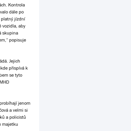
ách. Kontrola
valo dále po
platný jízdní
ě vozidla, aby
dá skupina
bem,“ popisuje
ádá. Jejich
kde přispívá k
abem se tyto
v MHD
eprobíhají jenom
čová a velmi si
ků a policistů
nu majetku