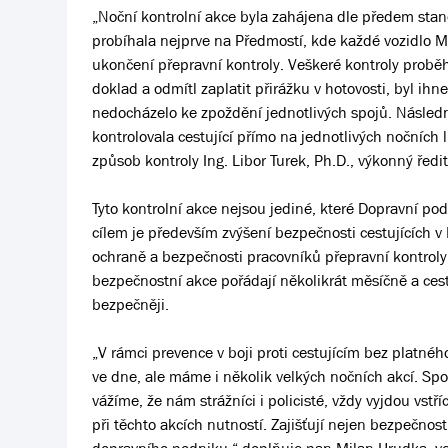
„Noční kontrolní akce byla zahájena dle předem stan
probíhala nejprve na Předmostí, kde každé vozidlo M
ukončení přepravní kontroly. Veškeré kontroly proběhl
doklad a odmítl zaplatit přirážku v hotovosti, byl ihn
nedocházelo ke zpoždění jednotlivých spojů. Následně
kontrolovala cestující přímo na jednotlivých nočních 
způsob kontroly Ing. Libor Turek, Ph.D., výkonný ře
Tyto kontrolní akce nejsou jediné, které Dopravní po
cílem je především zvýšení bezpečnosti cestujících v
ochraně a bezpečnosti pracovníků přepravní kontroly 
bezpečnostní akce pořádají několikrát měsíčně a cestu
bezpečněji.
„V rámci prevence v boji proti cestujícím bez platné
ve dne, ale máme i několik velkých nočních akcí. Spol
vážíme, že nám strážníci i policisté, vždy vyjdou vstří
při těchto akcích nutností. Zajišťují nejen bezpečnos