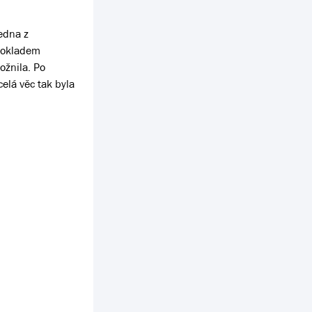
edna z
 dokladem
ožnila. Po
celá věc tak byla