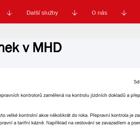
Další služby
O nás
enek v MHD
Autoškola
Od
enku
Smluvní doprava
Výběrová řízení
Jízdné MHD
El. jízdenka (EOS)
Kariéra
Podm
Sdí
řepravních kontrolorů zaměřená na kontrolu jízdních dokladů a pře
o velké kontrolní akce několikrát do roka. Přepravní kontrola je 
epravní a tarifní kázně. Například na cestování se zavazadlem a ps
.