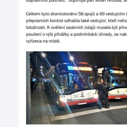
dopravního podniku,“ doplňuje pan Milan Hrudka, ve
Celkem bylo zkontrolováno 58 spojů a 69 cestujícím 
přepravních kontrol odhalila také cestující, kteří ne
totožnosti. K ověření osobních údajů musela být přivo
poučení o výši přirážky a podmínkách úhrady, se nakon
vyřízena na místě.