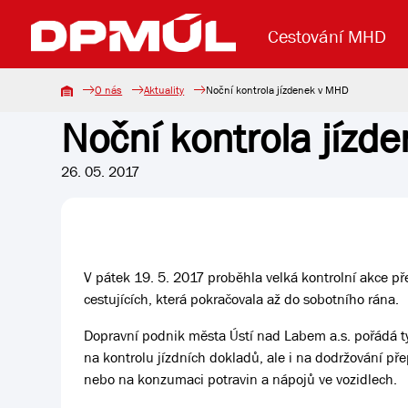
Cestování MHD
O nás
Aktuality
Noční kontrola jízdenek v MHD
Noční kontrola jízd
Uzavření mostu Dr. E. Beneše
Lanová dráha
Základní údaje
Reklama
Aktuality
Koupit jízd
26. 05. 2017
V pátek 19. 5. 2017 proběhla velká kontrolní akce p
cestujících, která pokračovala až do sobotního rána.
Dopravní podnik města Ústí nad Labem a.s. pořádá tyt
na kontrolu jízdních dokladů, ale i na dodržování př
nebo na konzumaci potravin a nápojů ve vozidlech