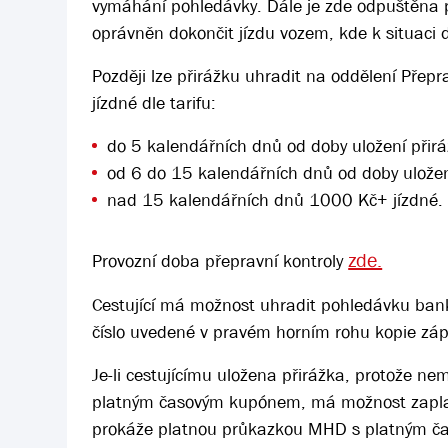
vymáhání pohledávky. Dále je zde odpuštěna pla
oprávněn dokončit jízdu vozem, kde k situaci d
Později lze přirážku uhradit na oddělení Přepr
jízdné dle tarifu:
do 5 kalendářních dnů od doby uložení přir
od 6 do 15 kalendářních dnů od doby uložen
nad 15 kalendářních dnů 1000 Kč+ jízdné.
zde.
Provozní doba přepravní kontroly
Cestující má možnost uhradit pohledávku ba
číslo uvedené v pravém horním rohu kopie zápi
Je-li cestujícímu uložena přirážka, protože 
platným časovým kupónem, má možnost zaplati
prokáže platnou průkazkou MHD s platným čas