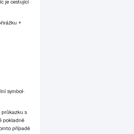
 je cestující
přirážku +
lní symbol-
u průkazku s
é pokladně
tomto případě