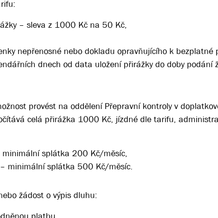
rifu:
rážky – sleva z 1000 Kč na 50 Kč,
denky nepřenosné nebo dokladu opravňujícího k bezplatné 
lendářních dnech od data uložení přirážky do doby podání 
 možnost provést na oddělení Přepravní kontroly v doplatko
tává celá přirážka 1000 Kč, jízdné dle tarifu, administra
– minimální splátka 200 Kč/měsíc,
 – minimální splátka 500 Kč/měsíc.
 nebo žádost o výpis dluhu:
odněnou platbu,