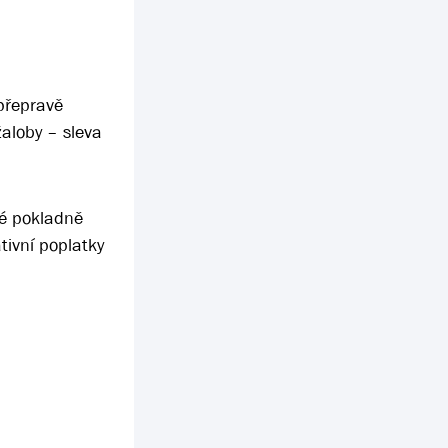
přepravě
žaloby – sleva
vé pokladně
tivní poplatky