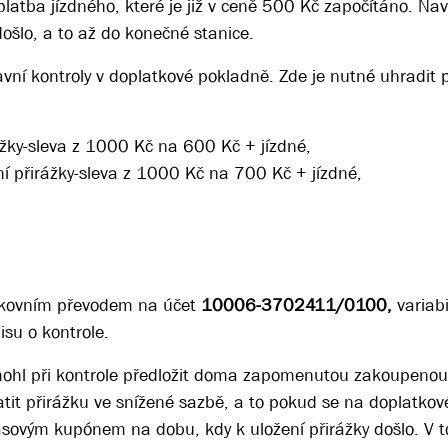
tba jízdného, které je již v ceně 500 Kč započítáno. Navíc
ošlo, a to až do konečné stanice.
avní kontroly v doplatkové pokladně. Zde je nutné uhradit 
ážky-sleva z 1000 Kč na 600 Kč + jízdné,
í přirážky-sleva z 1000 Kč na 700 Kč + jízdné,
nkovním převodem na účet
10006-3702411/0100,
variabi
su o kontrole.
nemohl při kontrole předložit doma zapomenutou zakoupeno
t přirážku ve snížené sazbě, a to pokud se na doplatkov
ovým kupónem na dobu, kdy k uložení přirážky došlo. V 