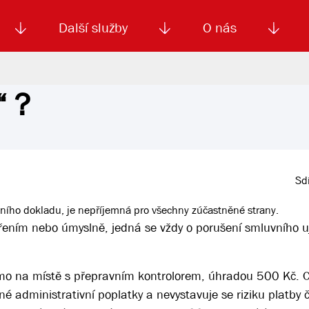
Další služby
O nás
“ ?
Autoškola
Od
enku
Smluvní doprava
Výběrová řízení
Jízdné MHD
El. jízdenka (EOS)
Kariéra
Podm
Sdí
zdního dokladu, je nepříjemná pro všechny zúčastněné strany.
atřením nebo úmyslně, jedná se vždy o porušení smluvního u
ímo na místě s přepravním kontrolorem, úhradou 500 Kč. Ce
 administrativní poplatky a nevystavuje se riziku platby 