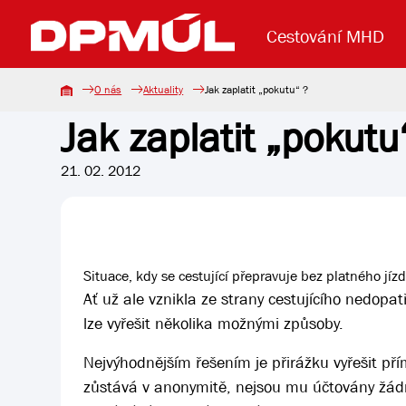
Cestování MHD
O nás
Aktuality
Jak zaplatit „pokutu“ ?
Jak zaplatit „pokutu
Uzavření mostu Dr. E. Beneše
Lanová dráha
Základní údaje
Reklama
Aktuality
Koupit jízd
21. 02. 2012
Situace, kdy se cestující přepravuje bez platného jí
Ať už ale vznikla ze strany cestujícího nedop
lze vyřešit několika možnými způsoby.
Nejvýhodnějším řešením je přirážku vyřešit př
zůstává v anonymitě, nejsou mu účtovány žádné