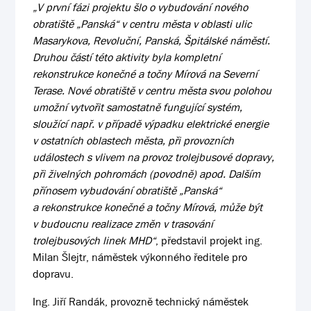
„V první fázi projektu šlo o vybudování nového
obratiště „Panská“ v centru města v oblasti ulic
Masarykova, Revoluční, Panská, Špitálské náměstí.
Druhou částí této aktivity byla kompletní
rekonstrukce konečné a točny Mírová na Severní
Terase. Nové obratiště v centru města svou polohou
umožní vytvořit samostatně fungující systém,
sloužící např. v případě výpadku elektrické energie
v ostatních oblastech města, při provozních
událostech s vlivem na provoz trolejbusové dopravy,
při živelných pohromách (povodně) apod. Dalším
přínosem vybudování obratiště „Panská“
a rekonstrukce konečné a točny Mírová, může být
v budoucnu realizace změn v trasování
trolejbusových linek MHD“
, představil projekt ing.
Milan Šlejtr, náměstek výkonného ředitele pro
dopravu.
Ing. Jiří Randák, provozně technický náměstek