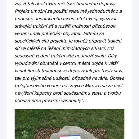
zvýšit tak atraktivitu městské hromadné dopravy.
Projekt umožní za použití relativně jednoduchého a
finančně nenáročného řešení efektivněji využívat
stávající trakční síť a rozšíří možnosti přizpůsobit
vedení linek potřebám obyvatel. Jedním ze
specifických cílů projektu je rovněž připravit trakční
síť ve městě na řešení mimořádných situací, což
současné vedení trakční sítě neumožňovalo. Díky
vybudování obratiště v centru města dojde k větší
variabilnosti trolejbusové dopravy jak pro trvalý stav,
tak pro výjimečné události, případně havárie. Oprava
trolejbusového vedení na smyčce Mírová má za účel
navýšení kapacity proti současnému stavu a tvorbu
obousměrné provozní variability“.