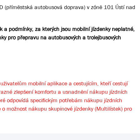
AD (příměstská autobusová doprava) v zóně 101 Ústí nad
k a podmínky, za kterých jsou mobilní jízdenky neplatné,
nky pro přepravu na autobusových a trolejbusových
živatelům mobilní aplikace a cestujícím, kteří cestují
ýrazné zlepšení komfortu a usnadnění nákupu jízdních
eré odpovídá specifickým potřebám nákupu jízdních
 o možnost nákupu skupinové jízdenky (Multilístek) pro