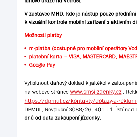
lanové dráze na Větruši.
V zastávce MHD, kde je nástup pouze předními dve
k vizuální kontrole mobilní zařízení s aktivním
Možnosti platby
m-platba (dostupné pro mobilní operátory Vo
platební karta – VISA, MASTERCARD, MAEST
Google Pay
Vytisknout daňový doklad k jakékoliv zakoupené
www.smsjizdenky.cz
na webové stránce
. Rekl
https://dpmul.cz/kontakty/dotazy-a-rekla
DPMÚL, Revoluční 3088/26, 401 11 Ústí nad
dnů od data zakoupení jízdenky.