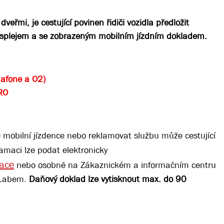
řmi, je cestující povinen řidiči vozidla předložit
 displejem a se zobrazeným mobilním jízdním dokladem.
dafone a O2)
RO
 mobilní jízdence nebo reklamovat službu může cestující
amaci lze podat elektronicky
mace
nebo osobně na Zákaznickém a informačním centru
 Labem.
Daňový doklad lze vytisknout max. do 90