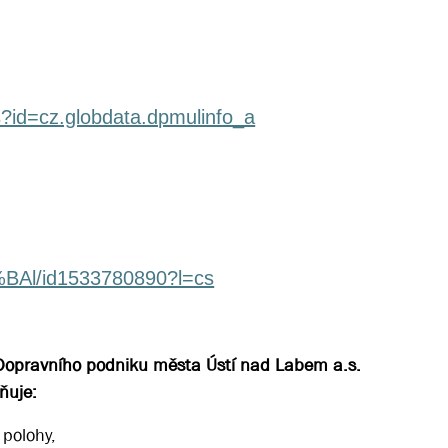
ls?id=cz.globdata.dpmulinfo_a
%BAl/id1533780890?l=cs
 Dopravního podniku města Ústí nad Labem a.s.
ňuje:
 polohy,