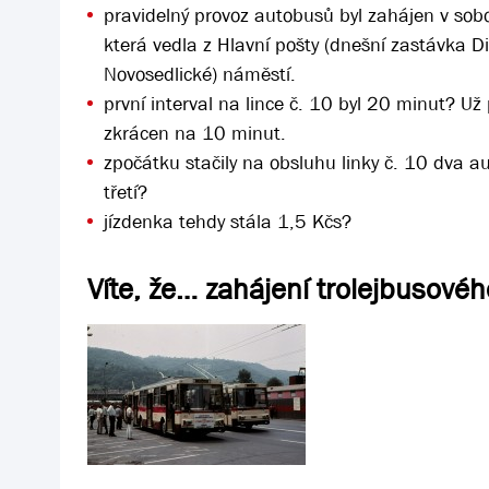
pravidelný provoz autobusů byl zahájen v sobot
která vedla z Hlavní pošty (dnešní zastávka D
Novosedlické) náměstí.
první interval na lince č. 10 byl 20 minut? Už
zkrácen na 10 minut.
zpočátku stačily na obsluhu linky č. 10 dva a
třetí?
jízdenka tehdy stála 1,5 Kčs?
Víte, že… zahájení trolejbusové