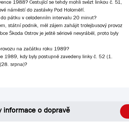
vence 1988? Cestující se tehdy mohli svézt linkou č. 51,
rové náměstí do zastávky Pod Holoměří.
í do pátku v celodenním intervalu 20 minut?
m, státní podnik, měl zájem zahájit trolejbusový provoz
obce Škoda Ostrov je ještě sériově nevyráběl, proto byly
 provozu na začátku roku 1989?
oce 1989, kdy byly postupně zavedeny linky č. 52 (1.
 (28. srpna)?
y informace o dopravě