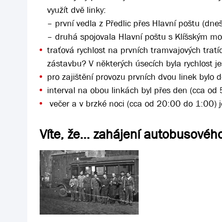
využít dvě linky:
– první vedla z Předlic přes Hlavní poštu (dn
– druhá spojovala Hlavní poštu s Klíšským mo
traťová rychlost na prvních tramvajových tra
zástavbu? V některých úsecích byla rychlost 
pro zajištění provozu prvních dvou linek bylo
interval na obou linkách byl přes den (cca o
večer a v brzké noci (cca od 20:00 do 1:00) j
Víte, že… zahájení autobusovéh