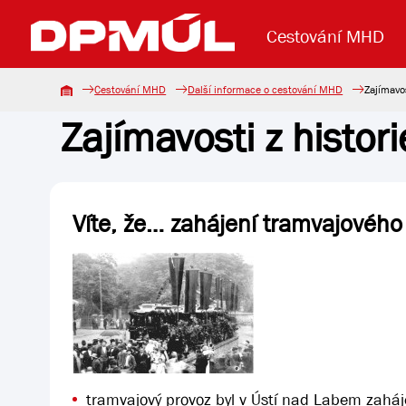
Cestování MHD
Cestování MHD
Další informace o cestování MHD
Zajímavo
Zajímavosti z histo
Uzavření mostu Dr. E. Beneše
Lanová dráha
Základní údaje
Reklama
Aktuality
Koupit jízd
Víte, že… zahájení tramvajového
tramvajový provoz byl v Ústí nad Labem zaháj