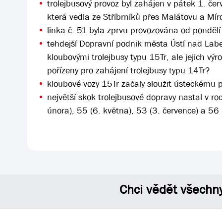
trolejbusový provoz byl zahájen v pátek 1. čer
která vedla ze Stříbrníků přes Malátovu a Mí
linka č. 51 byla zprvu provozována od ponděl
tehdejší Dopravní podnik města Ústí nad Labe
kloubovými trolejbusy typu 15Tr, ale jejich výr
pořízeny pro zahájení trolejbusy typu 14Tr?
kloubové vozy 15Tr začaly sloužit ústeckému
největší skok trolejbusové dopravy nastal v r
února), 55 (6. května), 53 (3. července) a 56
Chci vědět všechn