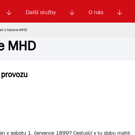
Další služby
O nás
sti z historie MHD
rie MHD
Autoškola
Od
enku
Smluvní doprava
Výběrová řízení
Jízdné MHD
El. jízdenka (EOS)
Kariéra
Podm
 provozu
en v sobotu 1. července 1899? Cestující v tu dobu mohli